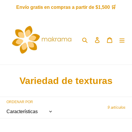
Ir
Envío gratis en compras a partir de $1,500 🛒
directamente
al
contenido
Buscar
Ingresar
Carrito
C
Variedad de texturas
o
l
ORDENAR POR
9 artículos
e
c
Hilaza
Cuenda