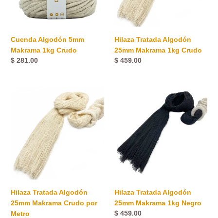
Crudo
Cuenda Algodón 5mm
Hilaza Tratada Algodón
Makrama 1kg Crudo
25mm Makrama 1kg Crudo
Precio
$ 281.00
Precio
$ 459.00
habitual
habitual
Hilaza
Hilaza
Tratada
Tratada
Algodón
Algodón
25mm
25mm
Makrama
Makrama
Crudo
1kg
por
Negro
Metro
Hilaza Tratada Algodón
Hilaza Tratada Algodón
25mm Makrama Crudo por
25mm Makrama 1kg Negro
Precio
$ 459.00
Metro