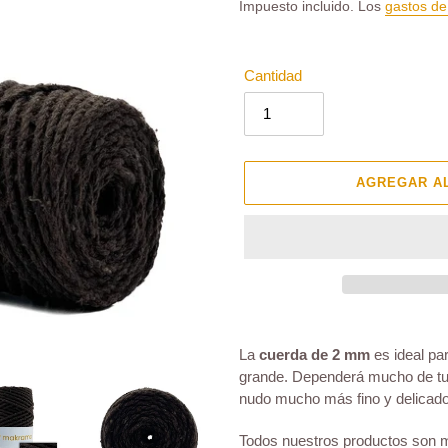
habitual
Impuesto incluido. Los
gastos de
Cantidad
AGREGAR A
Agregando
el
La
cuerda de 2 mm
es ideal pa
producto
grande. Dependerá mucho de tu
a
nudo mucho más fino y delicado
tu
carrito
Todos nuestros productos son me