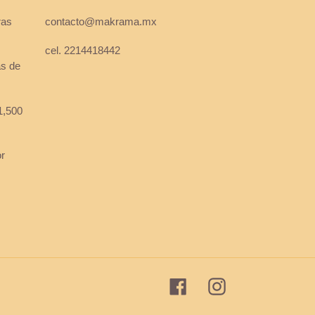
ras
contacto@makrama.mx
cel. 2214418442
as de
1,500
or
Facebook
Instagram