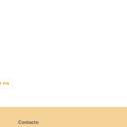
PINEAR
 PIN
EN
PINTEREST
Contacto