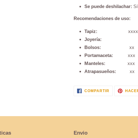
Se puede deshilachar:
Sí
Recomendaciones de uso:
Tapiz:
xxxx
Joyería:
Bolsos:
xx
Portamaceta:
xxx
Manteles:
xxx
Atrapasueños:
xx
COMPARTIR
COMPARTIR
HACER
EN
FACEBOOK
ticas
Envio