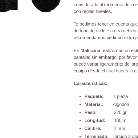
de
considerarlo al momento de la 
compra
con reglas lineales.
Te pedimos tener en cuenta que 
de tono de un lote a otro debido 
recomendamos pedir un extra pa
En
Makrama
realizamos un esfu
pantalla; sin embargo, por favor
puede variar ligeramente del prod
equipo desde el cual haces la 
Características:
Paquete:
1 pieza
Material:
Algodón
Peso:
220 gr
Longitud:
100 m
Calibre:
2 mm
Terminado:
Torcido 3 ca