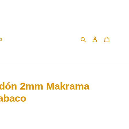
Buscar
Ingresar
Carrito
as
odón 2mm Makrama
abaco