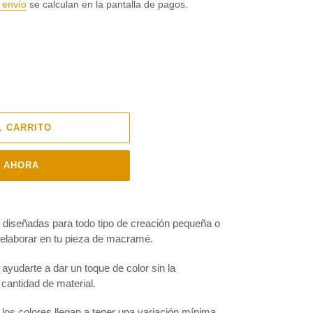
 envío
se calculan en la pantalla de pagos.
L CARRITO
 AHORA
iseñadas para todo tipo de creación pequeña o
 elaborar en tu pieza de macramé.
ayudarte a dar un toque de color sin la
cantidad de material.
los colores llegan a tener una variación mínima