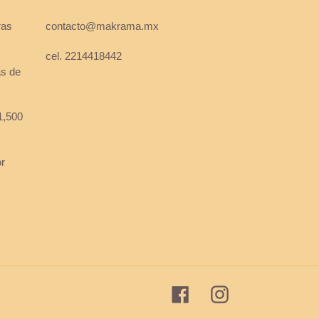
ras
contacto@makrama.mx
cel. 2214418442
as de
1,500
or
Facebook
Instagram