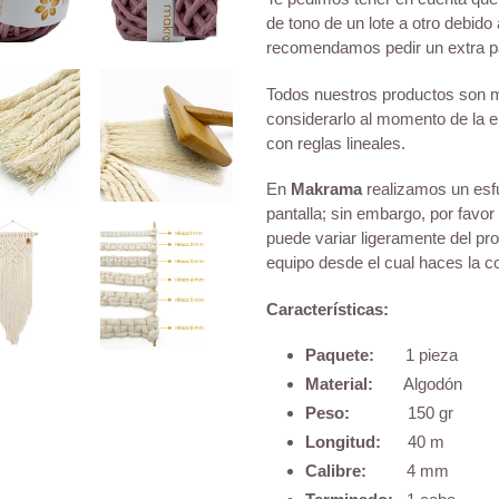
de tono de un lote a otro debido 
recomendamos pedir un extra pa
Todos nuestros productos son me
considerarlo al momento de la 
con reglas lineales.
En
Makrama
realizamos un esfu
pantalla; sin embargo, por favor
puede variar ligeramente del prod
equipo desde el cual haces la 
Características:
Paquete:
1 pieza
Material:
Algodón
Peso:
150 gr
Longitud:
40 m
Calibre:
4 mm