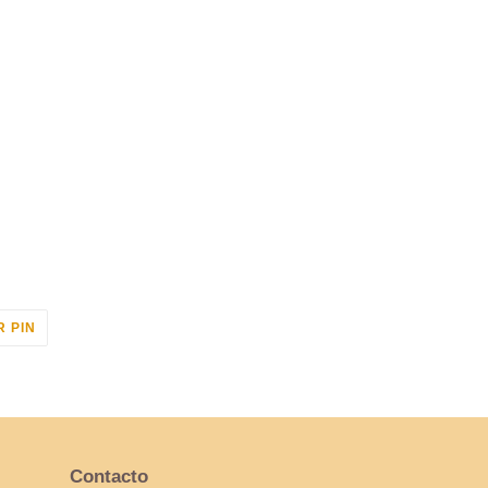
PINEAR
 PIN
EN
PINTEREST
Contacto