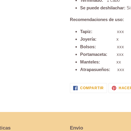
Terminado:
1 cabo
Se puede deshilachar:
Si
Recomendaciones de uso:
Tapiz:
xxx
Joyería:
x
Bolsos:
xxx
Portamaceta:
xxx
Manteles:
xx
Atrapasueños:
xxx
COMPARTIR
COMPARTIR
HACER
EN
FACEBOOK
ticas
Envio