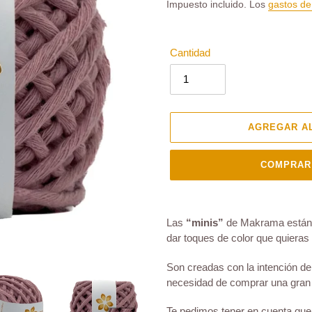
habitual
Impuesto incluido. Los
gastos de
Cantidad
AGREGAR A
COMPRAR
Agregando
el
Las
“minis”
de Makrama están d
producto
dar toques de color que quieras
a
tu
Son creadas con la intención de 
carrito
necesidad de comprar una gran 
de
compra
Te pedimos tener en cuenta que 