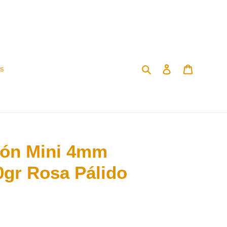
Buscar
Ingresar
Carrito
as
dón Mini 4mm
gr Rosa Pálido